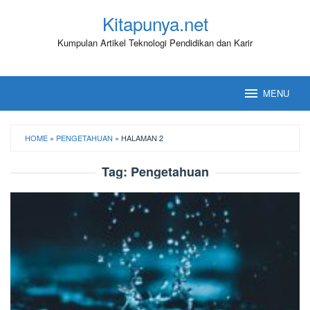
Loncat
Kitapunya.net
ke
konten
Kumpulan Artikel Teknologi Pendidikan dan Karir
MENU
HOME
»
PENGETAHUAN
»
HALAMAN 2
Tag:
Pengetahuan