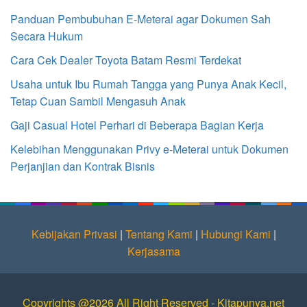
Panduan Pembubuhan E-Meterai agar Dokumen Sah
Secara Hukum
Cara Cek Dealer Toyota Batam Resmi Terdekat
Usaha untuk Ibu Rumah Tangga yang Punya Anak Kecil,
Tetap Cuan Sambil Mengasuh Anak
Gaji Casual Hotel Perhari di Beberapa Bagian Kerja
Kelebihan Menggunakan Privy e-Meterai untuk Dokumen
Perjanjian dan Kontrak Bisnis
Kebijakan Privasi
|
Tentang Kami
|
Hubungi Kami
|
Kerjasama
Copyrights @2026 All Right Reserved - Kitapunya.net