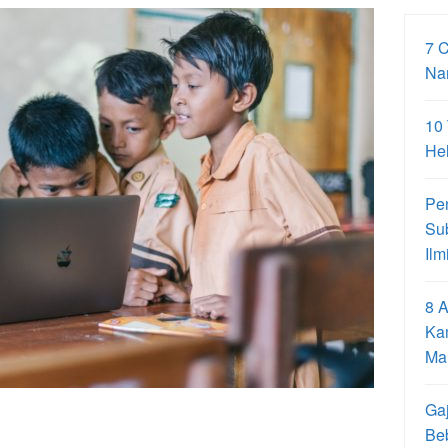
7 
Na
10
Hel
Pe
Su
Ilm
8 A
Ka
Ma
Gaj
Be