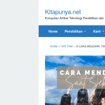
Loncat
ke
Kitapunya.net
konten
Kumpulan Artikel Teknologi Pendidikan dan 
Home
Pendidikan
Karir
HOME
»
TIPS TRIK
»
10 CARA MENDAPAT TE