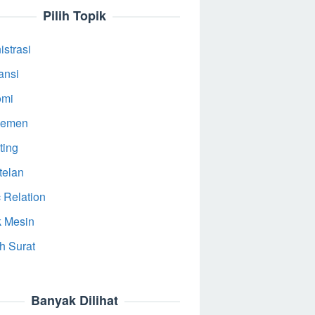
Pilih Topik
strasi
ansi
omi
jemen
ting
telan
 Relation
k Mesin
h Surat
Banyak Dilihat