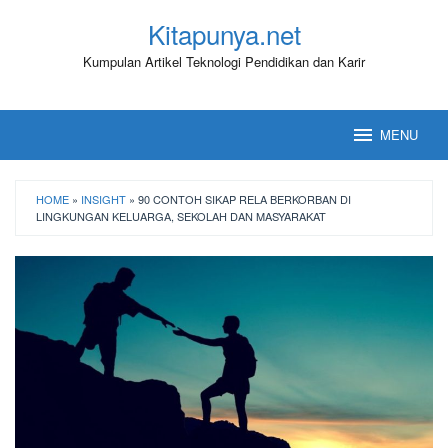
Loncat
Kitapunya.net
ke
konten
Kumpulan Artikel Teknologi Pendidikan dan Karir
MENU
HOME
»
INSIGHT
»
90 CONTOH SIKAP RELA BERKORBAN DI
LINGKUNGAN KELUARGA, SEKOLAH DAN MASYARAKAT