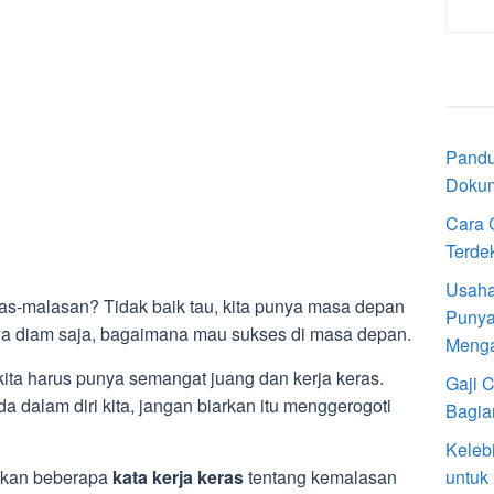
Pandu
Doku
Cara 
Terde
Usaha
as-malasan? Tidak baik tau, kita punya masa depan
Punya
anya diam saja, bagaimana mau sukses di masa depan.
Meng
u kita harus punya semangat juang dan kerja keras.
Gaji 
a dalam diri kita, jangan biarkan itu menggerogoti
Bagia
Keleb
untuk
tikan beberapa
kata kerja keras
tentang kemalasan