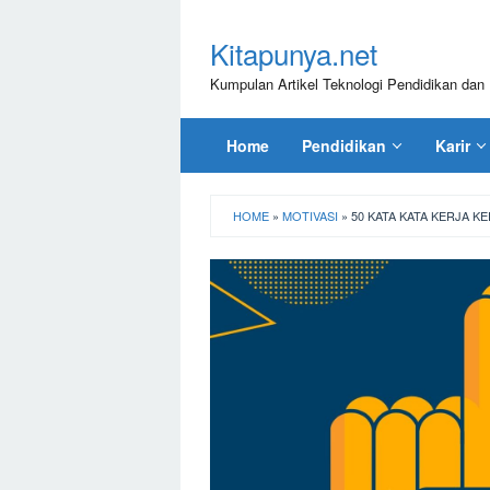
Loncat
ke
Kitapunya.net
konten
Kumpulan Artikel Teknologi Pendidikan dan 
Home
Pendidikan
Karir
HOME
»
MOTIVASI
»
50 KATA KATA KERJA K