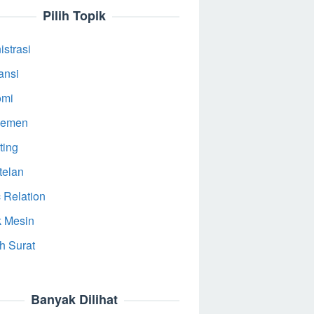
Pilih Topik
strasi
ansi
omi
jemen
ting
telan
 Relation
k Mesin
h Surat
Banyak Dilihat