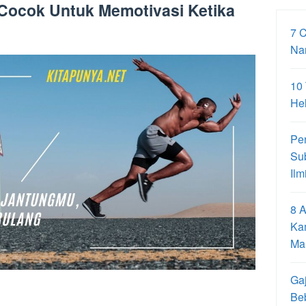
 Cocok Untuk Memotivasi Ketika
7 
Na
10
Hel
Pe
Su
Ilm
8 A
Ka
Ma
Gaj
Be