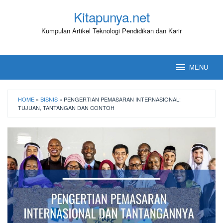
Loncat
Kitapunya.net
ke
konten
Kumpulan Artikel Teknologi Pendidikan dan Karir
MENU
HOME
»
BISNIS
»
PENGERTIAN PEMASARAN INTERNASIONAL:
TUJUAN, TANTANGAN DAN CONTOH