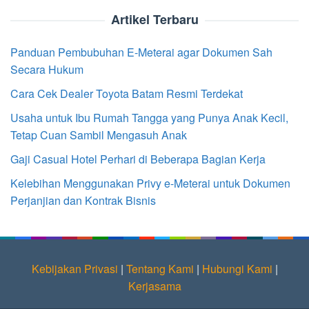
Artikel Terbaru
Panduan Pembubuhan E-Meterai agar Dokumen Sah
Secara Hukum
Cara Cek Dealer Toyota Batam Resmi Terdekat
Usaha untuk Ibu Rumah Tangga yang Punya Anak Kecil,
Tetap Cuan Sambil Mengasuh Anak
Gaji Casual Hotel Perhari di Beberapa Bagian Kerja
Kelebihan Menggunakan Privy e-Meterai untuk Dokumen
Perjanjian dan Kontrak Bisnis
Kebijakan Privasi
|
Tentang Kami
|
Hubungi Kami
|
Kerjasama