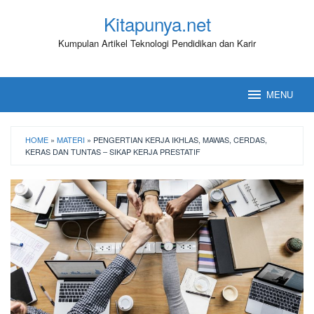
Loncat
Kitapunya.net
ke
konten
Kumpulan Artikel Teknologi Pendidikan dan Karir
MENU
HOME
»
MATERI
»
PENGERTIAN KERJA IKHLAS, MAWAS, CERDAS,
KERAS DAN TUNTAS – SIKAP KERJA PRESTATIF